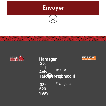
Envoyer
Hamsgar
26,
Tel
עברית
Aviv-
Yafo
peretzbh.co.il
English
|
Français
03-
520-
9999