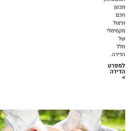
תכנון
חכם
וניצול
מקסימלי
של
חלל
הדירה.
למפרט
הדירה
>
חיי
קהילה