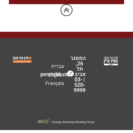
המסגר
26,
עברית
תל
אביב-יפו
peretzbh.co.il
English
| 03-
Français
520-
9999