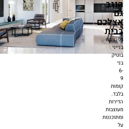
הנגב
גם
אצלכם
בבית
בפרויקט
בנייני
בוטיק
בני
6-
9
קומות
בלבד.
הדירות
מעוצבות
ומתוכננות
על