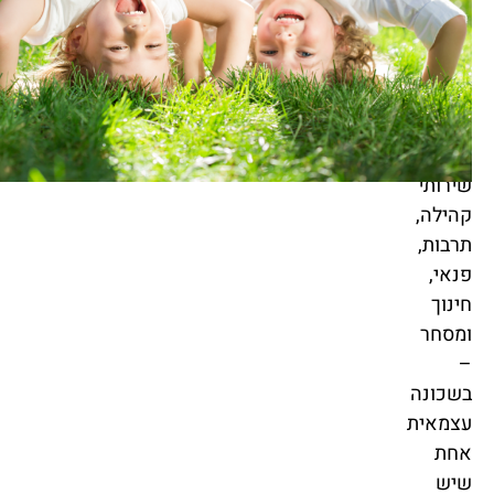
עוטפים
כתושבי
השכונה
החדשה
תיהנו
ממגוון
שירותי
קהילה,
תרבות,
פנאי,
חינוך
ומסחר
–
בשכונה
עצמאית
אחת
שיש