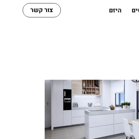
צור קשר
ים
היזם